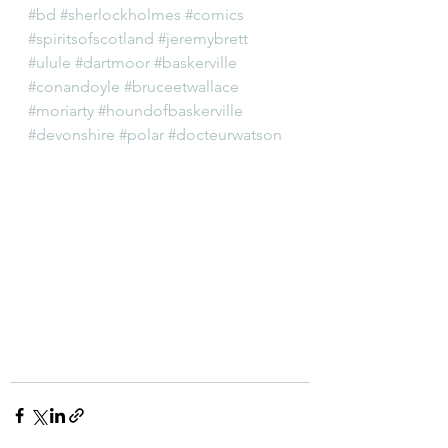
#bd
#sherlockholmes
#comics
#spiritsofscotland
#jeremybrett
#ulule
#dartmoor
#baskerville
#conandoyle
#bruceetwallace
#moriarty
#houndofbaskerville
#devonshire
#polar
#docteurwatson