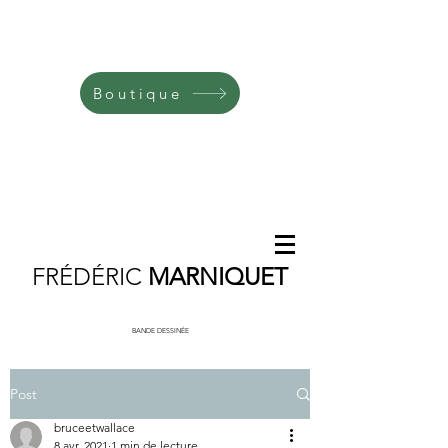
Boutique
FRÉDÉRIC
MARNIQUET
BANDE DESSINÉE
Post
bruceetwallace
8 avr. 2021
1 min de lecture