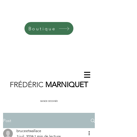
Boutique
FRÉDÉRIC
MARNIQUET
BANDE DESSINÉE
Post
bruceetwallace
3 juil. 2024
1 min de lecture