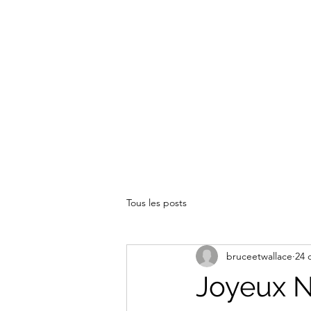
Tous les posts
bruceetwallace
24 
Joyeux N