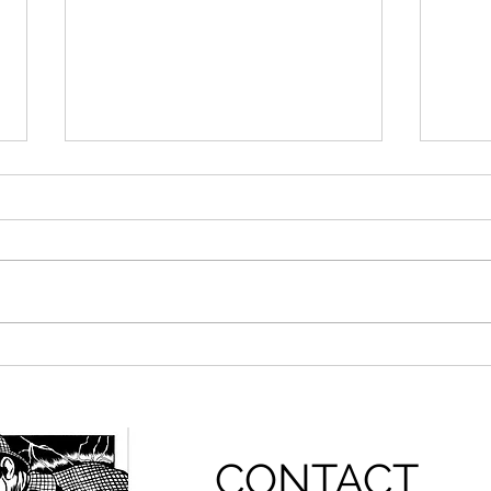
THE DRIVERS : En pré vente
SHE
sur le site !
Derni
CONTACT