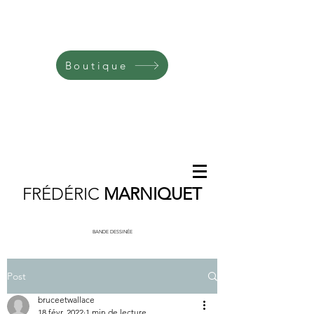
Boutique
FRÉDÉRIC
MARNIQUET
BANDE DESSINÉE
Post
bruceetwallace
18 févr. 2022
1 min de lecture