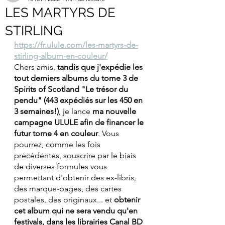
LES MARTYRS DE
STIRLING
https://fr.ulule.com/les-martyrs-de-
stirling-album-en-couleur/
Chers amis,
 tandis que j'expédie les 
tout derniers albums du tome 3 de 
Spirits of Scotland "Le trésor du 
pendu" (443 expédiés sur les 450 en 
3 semaines!)
, je lance 
ma nouvelle 
campagne ULULE afin de financer le 
futur tome 4 en couleur
. Vous 
pourrez, comme les fois 
précédentes, souscrire par le biais 
de diverses formules vous 
permettant d'obtenir des ex-libris, 
des marque-pages, des cartes 
postales, des originaux... et 
obtenir 
cet album qui ne sera vendu qu'en 
festivals, dans les librairies Canal BD 